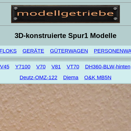
3D-konstruierte Spur1 Modelle
FLOKS
GERÄTE
GÜTERWAGEN
PERSONENW
V45
Y7100
V70
V81
VT70
DH360-BLW-hinten
Deutz-OMZ-122
Diema
O&K MB5N